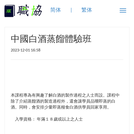
简体
|
繁体
Toggle
naviga
中國白酒蒸餾體驗班
2023-12-01 16:58
本課程專為有興趣了解白酒的製作過程之人士而設。課程中
除了介紹蒸餾酒的製造過程外，還會讓學員品嚐即蒸的白
酒。同時，會安排少量即蒸糧食白酒供學員回家享用。
入學資格： 年滿１８歲或以上之人士