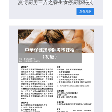
夏博廚房三弄之養生食療廚藝秘技
查看更多