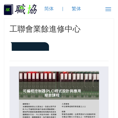
简体
|
繁体
Toggle
naviga
工聯會業餘進修中心